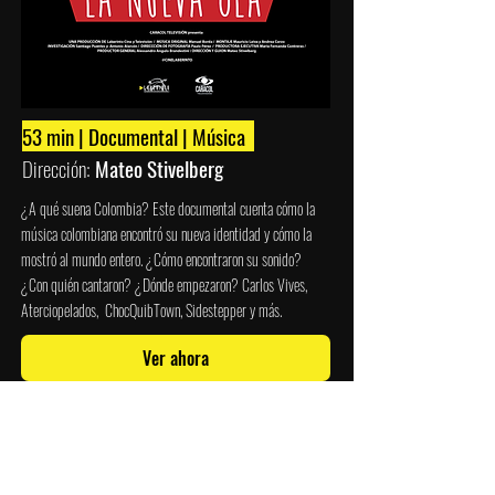
53 min | Documental | Música
Dirección:
Mateo Stivelberg
¿A qué suena Colombia? Este documental cuenta cómo la
música colombiana encontró su nueva identidad y cómo la
mostró al mundo entero. ¿Cómo encontraron su sonido?
¿Con quién cantaron? ¿Dónde empezaron?
Carlos Vives,
Aterciopelados, ChocQuibTown, Sidestepper y más.
Ver ahora